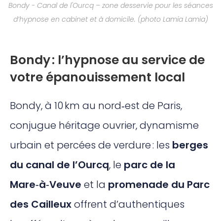
Bondy - Canal de l'Ourcq – zone desservie pour les séances
d’hypnose en cabinet et à domicile. (photo Lamia Lamia)
Bondy : l’hypnose au service de
votre épanouissement local
Bondy, à 10 km au nord‑est de Paris,
conjugue héritage ouvrier, dynamisme
urbain et percées de verdure : les
berges
du canal de l’Ourcq
, le
parc de la
Mare‑à‑Veuve
et la
promenade du Parc
des Cailleux
offrent d’authentiques