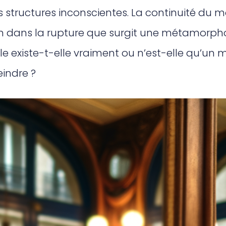
 structures inconscientes. La continuité du mo
en dans la rupture que surgit une métamorphos
e existe-t-elle vraiment ou n’est-elle qu’un
eindre ?